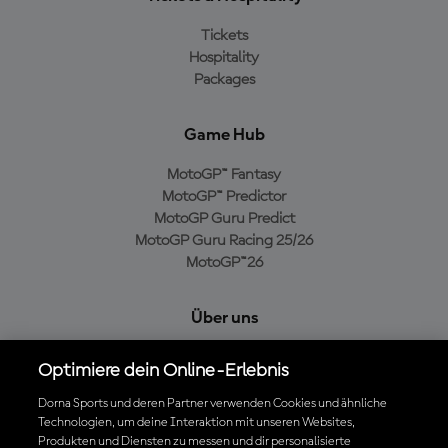
Tickets
Hospitality
Packages
Game Hub
MotoGP™ Fantasy
MotoGP™ Predictor
MotoGP Guru Predict
MotoGP Guru Racing 25/26
MotoGP™26
Über uns
MotoGP Group
Optimiere dein Online-Erlebnis
Cookie-Richtlinien
Geschäftsbedingungen
Dorna Sports und deren Partner verwenden Cookies und ähnliche
Technologien, um deine Interaktion mit unseren Websites,
Datenschutzrichtlinien
Produkten und Diensten zu messen und dir personalisierte
Kaufrichtlinie