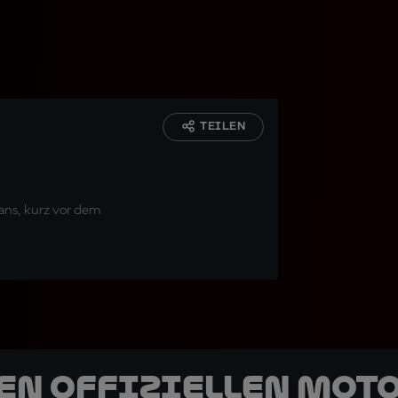
TEILEN
ans, kurz vor dem
den offiziellen Mot