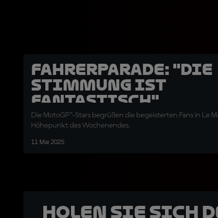
Fahrerparade: "Die
Stimmung ist
fantastisch"
Die MotoGP™-Stars begrüßen die begeisterten Fans in Le M
Höhepunkt des Wochenendes.
11 Mai 2025
Holen Sie sich 