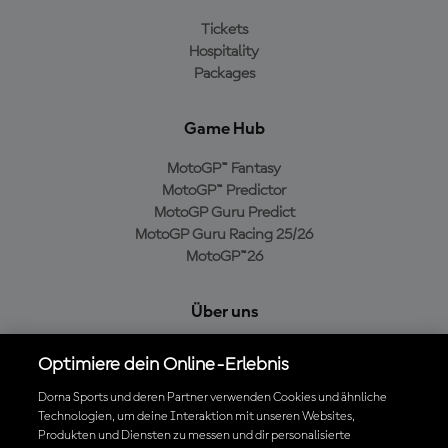
Tickets
Hospitality
Packages
Game Hub
MotoGP™ Fantasy
MotoGP™ Predictor
MotoGP Guru Predict
MotoGP Guru Racing 25/26
MotoGP™26
Über uns
MotoGP Group
Optimiere dein Online-Erlebnis
Cookie-Richtlinien
Geschäftsbedingungen
Dorna Sports und deren Partner verwenden Cookies und ähnliche
Technologien, um deine Interaktion mit unseren Websites,
Datenschutzrichtlinien
Produkten und Diensten zu messen und dir personalisierte
Kaufrichtlinie