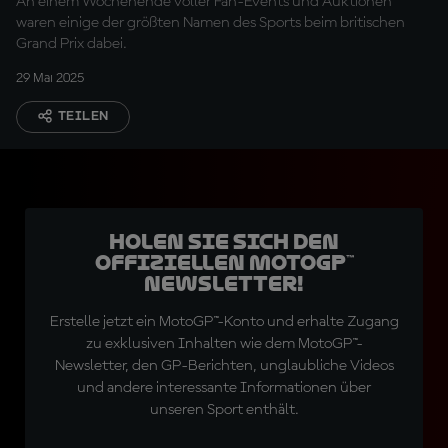
An einem Wochenende voller Fan-Events und Auktionen
waren einige der größten Namen des Sports beim britischen
Grand Prix dabei.
29 Mai 2025
TEILEN
Holen Sie sich den
offiziellen MotoGP™
Newsletter!
Erstelle jetzt ein MotoGP™-Konto und erhalte Zugang
zu exklusiven Inhalten wie dem MotoGP™-
Newsletter, den GP-Berichten, unglaubliche Videos
und andere interessante Informationen über
unseren Sport enthält.