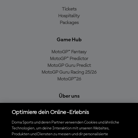
Tickets
Hospitality
Packages
Game Hub
MotoGP™ Fantasy
MotoGP™ Predictor
MotoGP Guru Predict
MotoGP Guru Racing 25/26
MotoGP™26
Über uns
MotoGP Group
Optimiere dein Online-Erlebnis
Cookie-Richtlinien
Geschäftsbedingungen
Dorna Sports und deren Partner verwenden Cookies und ähnliche
Technologien, um deine Interaktion mit unseren Websites,
Datenschutzrichtlinien
Produkten und Diensten zu messen und dir personalisierte
Kaufrichtlinie