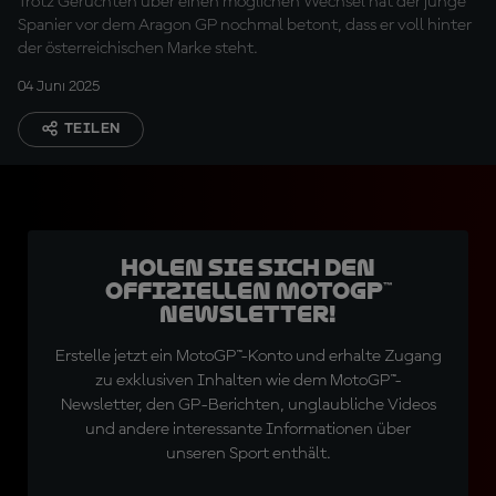
Trotz Gerüchten über einen möglichen Wechsel hat der junge
Spanier vor dem Aragon GP nochmal betont, dass er voll hinter
der österreichischen Marke steht.
04 Juni 2025
TEILEN
Holen Sie sich den
offiziellen MotoGP™
Newsletter!
Erstelle jetzt ein MotoGP™-Konto und erhalte Zugang
zu exklusiven Inhalten wie dem MotoGP™-
Newsletter, den GP-Berichten, unglaubliche Videos
und andere interessante Informationen über
unseren Sport enthält.