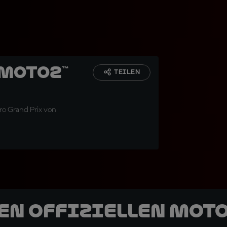
 Moto2™
TEILEN
o Grand Prix von
den offiziellen Mot