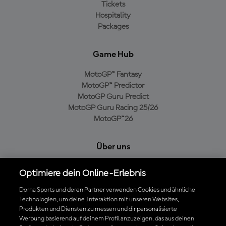
Tickets
Hospitality
Packages
Game Hub
MotoGP™ Fantasy
MotoGP™ Predictor
MotoGP Guru Predict
MotoGP Guru Racing 25/26
MotoGP™26
Über uns
MotoGP Group
Optimiere dein Online-Erlebnis
Cookie-Richtlinien
Geschäftsbedingungen
Dorna Sports und deren Partner verwenden Cookies und ähnliche
Technologien, um deine Interaktion mit unseren Websites,
Datenschutzrichtlinien
Produkten und Diensten zu messen und dir personalisierte
Kaufrichtlinie
Werbung basierend auf deinem Profil anzuzeigen, das aus deinen