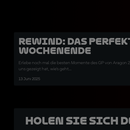
Rewind: Das perfek
Wochenende
Erlebe noch mal die besten Momente des GP von Aragon 2
uns gezeigt hat, wie's geht...
13 Juni 2025
Holen Sie sich 