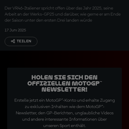
Leistungen"
Der VR46-Italiener spricht offen über das Jahr 2025, seine
Arbeit an der Werks-GP25 und darüber, wie gerne er am Ende
der Saison unter den ersten Drei landen würde
17 Juni 2025
TEILEN
Holen Sie sich den
offiziellen MotoGP™
Newsletter!
Erstelle jetzt ein MotoGP™-Konto und erhalte Zugang
zu exklusiven Inhalten wie dem MotoGP™-
Newsletter, den GP-Berichten, unglaubliche Videos
und andere interessante Informationen über
unseren Sport enthält.