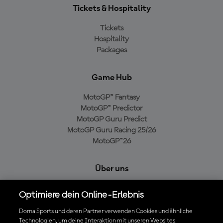
Tickets & Hospitality
Tickets
Hospitality
Packages
Game Hub
MotoGP™ Fantasy
MotoGP™ Predictor
MotoGP Guru Predict
MotoGP Guru Racing 25/26
MotoGP™26
Über uns
MotoGP Group
Optimiere dein Online-Erlebnis
Cookie-Richtlinien
Geschäftsbedingungen
Dorna Sports und deren Partner verwenden Cookies und ähnliche
Technologien, um deine Interaktion mit unseren Websites,
Datenschutzrichtlinien