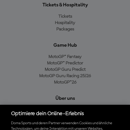
Tickets & Hospitality
Tickets
Hospitality
Packages
Game Hub
MotoGP™ Fantasy
MotoGP™ Predictor
MotoGP Guru Predict
MotoGP Guru Racing 25/26
MotoGP™26
Über uns
MotoGP Group
Optimiere dein Online-Erlebnis
Cookie-Richtlinien
Geschäftsbedingungen
Dorna Sports und deren Partner verwenden Cookies und ähnliche
Technologien, um deine Interaktion mit unseren Websites,
Datenschutzrichtlinien