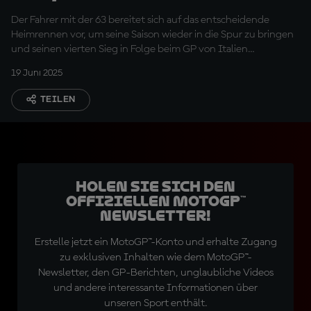
Problem"
Der Fahrer mit der 63 bereitet sich auf das entscheidende
Heimrennen vor, um seine Saison wieder in die Spur zu bringen
und seinen vierten Sieg in Folge beim GP von Italien
einzufahren.
19 Juni 2025
TEILEN
Holen Sie sich den
offiziellen MotoGP™
Newsletter!
Erstelle jetzt ein MotoGP™-Konto und erhalte Zugang
zu exklusiven Inhalten wie dem MotoGP™-
Newsletter, den GP-Berichten, unglaubliche Videos
und andere interessante Informationen über
unseren Sport enthält.