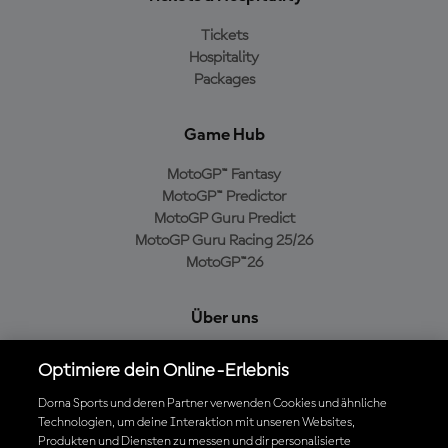
Tickets
Hospitality
Packages
Game Hub
MotoGP™ Fantasy
MotoGP™ Predictor
MotoGP Guru Predict
MotoGP Guru Racing 25/26
MotoGP™26
Über uns
MotoGP Group
Optimiere dein Online-Erlebnis
Cookie-Richtlinien
Geschäftsbedingungen
Dorna Sports und deren Partner verwenden Cookies und ähnliche
Technologien, um deine Interaktion mit unseren Websites,
Datenschutzrichtlinien
Produkten und Diensten zu messen und dir personalisierte
Kaufrichtlinie