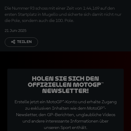
Die Nummer 93 schoss mit einer Zeit von 1:44,169 auf den
ersten Startplatz in Mugello und sicherte sich damit nicht nur
die Pole, sondern auch die 100. Pole.
21 Juni 2025
TEILEN
Holen Sie sich den
offiziellen MotoGP™
Newsletter!
Erstelle jetzt ein MotoGP™-Konto und erhalte Zugang
zu exklusiven Inhalten wie dem MotoGP™-
Newsletter, den GP-Berichten, unglaubliche Videos
und andere interessante Informationen über
unseren Sport enthält.