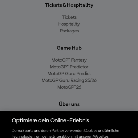
Tickets & Hospitality
Tickets
Hospitality
Packages
Game Hub
MotoGP™ Fantasy
MotoGP™ Predictor
MotoGP Guru Predict
MotoGP Guru Racing 25/26
MotoGP™26
Über uns
MotoGP Group
Optimiere dein Online-Erlebnis
Cookie-Richtlinien
Geschäftsbedingungen
Dorna Sports und deren Partner verwenden Cookies und ähnliche
Technologien, um deine Interaktion mit unseren Websites,
Datenschutzrichtlinien