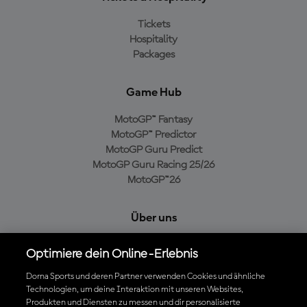
Tickets
Hospitality
Packages
Game Hub
MotoGP™ Fantasy
MotoGP™ Predictor
MotoGP Guru Predict
MotoGP Guru Racing 25/26
MotoGP™26
Über uns
MotoGP Group
Optimiere dein Online-Erlebnis
Cookie-Richtlinien
Geschäftsbedingungen
Dorna Sports und deren Partner verwenden Cookies und ähnliche
Technologien, um deine Interaktion mit unseren Websites,
Datenschutzrichtlinien
Produkten und Diensten zu messen und dir personalisierte
Kaufrichtlinie