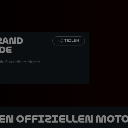
rand
TEILEN
de
ie Startreihenfolge in
den offiziellen Mot