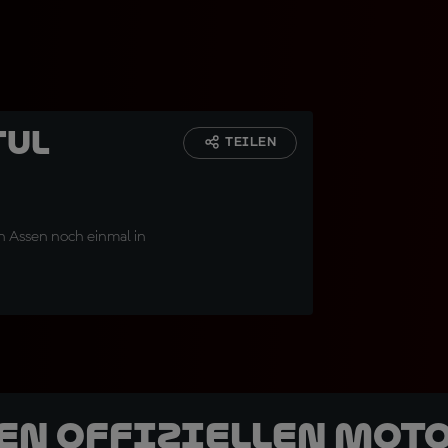
tul
TEILEN
n Assen noch einmal in
den offiziellen Mot