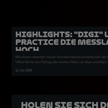
HIGHLIGHTS: "DiGi" 
Practice die Messl
hoch
Mit einem rasanten neuen Rundenrekord sicherte sich der
VR46 Fahrer am Freitag den ersten Platz vor Alex und Marc
11 Juli 2025
Holen Sie sich 