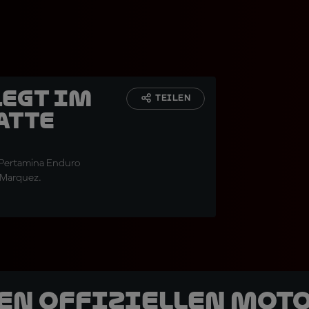
legt im
TEILEN
atte
 Pertamina Enduro
 Marquez.
den offiziellen Mot