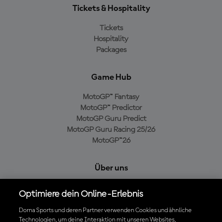
Tickets & Hospitality
Tickets
Hospitality
Packages
Game Hub
MotoGP™ Fantasy
MotoGP™ Predictor
MotoGP Guru Predict
MotoGP Guru Racing 25/26
MotoGP™26
Über uns
MotoGP Group
Optimiere dein Online-Erlebnis
Cookie-Richtlinien
Geschäftsbedingungen
Dorna Sports und deren Partner verwenden Cookies und ähnliche
Technologien, um deine Interaktion mit unseren Websites,
Datenschutzrichtlinien