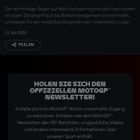
erledigt
Der achtmalige Sieger auf dem Sachsenring hat sich nach einem
einzigen Zeitangriff auf das Reifenmanagement konzentriert,
um besser für ein mögliches Regenrennen vorbereitet zu sein.
11 Juli 2025
TEILEN
Holen Sie sich den
offiziellen MotoGP™
Newsletter!
Erstelle jetzt ein MotoGP™-Konto und erhalte Zugang
zu exklusiven Inhalten wie dem MotoGP™-
Newsletter, den GP-Berichten, unglaubliche Videos
und andere interessante Informationen über
unseren Sport enthält.