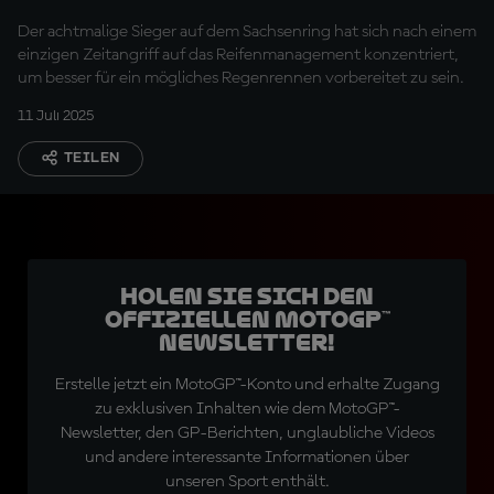
erledigt
Der achtmalige Sieger auf dem Sachsenring hat sich nach einem
einzigen Zeitangriff auf das Reifenmanagement konzentriert,
um besser für ein mögliches Regenrennen vorbereitet zu sein.
11 Juli 2025
TEILEN
Holen Sie sich den
offiziellen MotoGP™
Newsletter!
Erstelle jetzt ein MotoGP™-Konto und erhalte Zugang
zu exklusiven Inhalten wie dem MotoGP™-
Newsletter, den GP-Berichten, unglaubliche Videos
und andere interessante Informationen über
unseren Sport enthält.