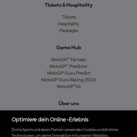
Tickets & Hospitality
Tickets
Hospitality
Packages
Game Hub
MotoGP™ Fantasy
MotoGP™ Predictor
MotoGP Guru Predict
MotoGP Guru Racing 25/26
MotoGP™26
Über uns
MotoGP Group
Optimiere dein Online-Erlebnis
Cookie-Richtlinien
Geschäftsbedingungen
Dorna Sports und deren Partner verwenden Cookies und ähnliche
Technologien, um deine Interaktion mit unseren Websites,
Datenschutzrichtlinien