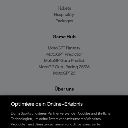
Tickets
Hospitality
Packages
Game Hub
MotoGP™ Fantasy
MotoGP™ Predictor
MotoGP Guru Predict
MotoGP Guru Racing 25/26
MotoGP™26
Über uns
MotoGP Group
Optimiere dein Online-Erlebnis
Cookie-Richtlinien
Geschäftsbedingungen
Dorna Sports und deren Partner verwenden Cookies und ähnliche
Technologien, um deine Interaktion mit unseren Websites,
Datenschutzrichtlinien
Produkten und Diensten zu messen und dir personalisierte
Kaufrichtlinie