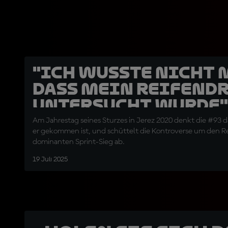
"Ich wusste nicht 
dass mein Reifend
untersucht wurde"
Márquez
Am Jahrestag seines Sturzes in Jerez 2020 denkt die #93 d
er gekommen ist, und schüttelt die Kontroverse um den R
dominanten Sprint-Sieg ab.
19 Juli 2025