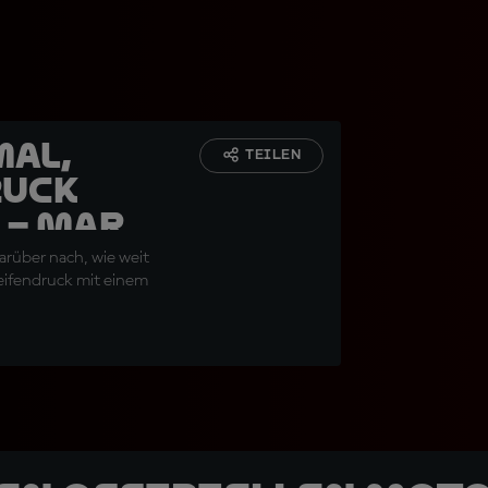
mal,
TEILEN
ruck
 – Marc
arüber nach, wie weit
eifendruck mit einem