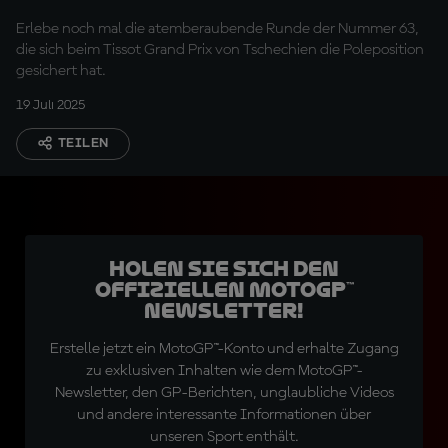
Erlebe noch mal die atemberaubende Runde der Nummer 63,
die sich beim Tissot Grand Prix von Tschechien die Poleposition
gesichert hat.
19 Juli 2025
TEILEN
Holen Sie sich den
offiziellen MotoGP™
Newsletter!
Erstelle jetzt ein MotoGP™-Konto und erhalte Zugang
zu exklusiven Inhalten wie dem MotoGP™-
Newsletter, den GP-Berichten, unglaubliche Videos
und andere interessante Informationen über
unseren Sport enthält.