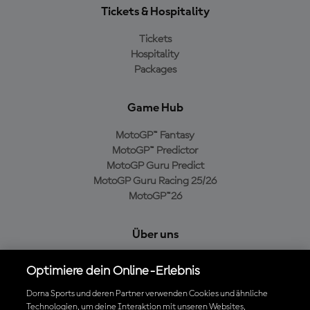
Tickets & Hospitality
Tickets
Hospitality
Packages
Game Hub
MotoGP™ Fantasy
MotoGP™ Predictor
MotoGP Guru Predict
MotoGP Guru Racing 25/26
MotoGP™26
Über uns
MotoGP Group
Optimiere dein Online-Erlebnis
Cookie-Richtlinien
Geschäftsbedingungen
Dorna Sports und deren Partner verwenden Cookies und ähnliche
Technologien, um deine Interaktion mit unseren Websites,
Datenschutzrichtlinien