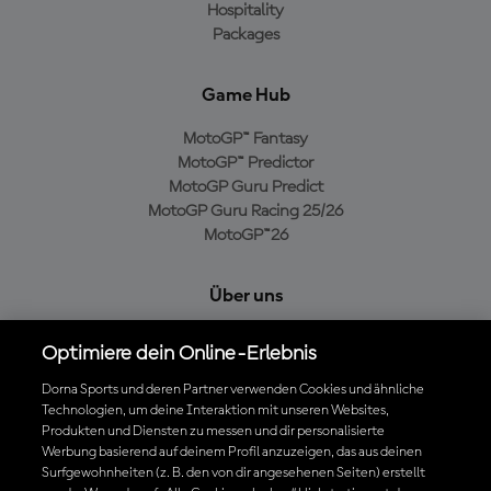
Hospitality
Packages
Game Hub
MotoGP™ Fantasy
MotoGP™ Predictor
MotoGP Guru Predict
MotoGP Guru Racing 25/26
MotoGP™26
Über uns
MotoGP Group
Optimiere dein Online-Erlebnis
Cookie-Richtlinien
Geschäftsbedingungen
Dorna Sports und deren Partner verwenden Cookies und ähnliche
Technologien, um deine Interaktion mit unseren Websites,
Datenschutzrichtlinien
Produkten und Diensten zu messen und dir personalisierte
Kaufrichtlinie
Werbung basierend auf deinem Profil anzuzeigen, das aus deinen
Surfgewohnheiten (z. B. den von dir angesehenen Seiten) erstellt