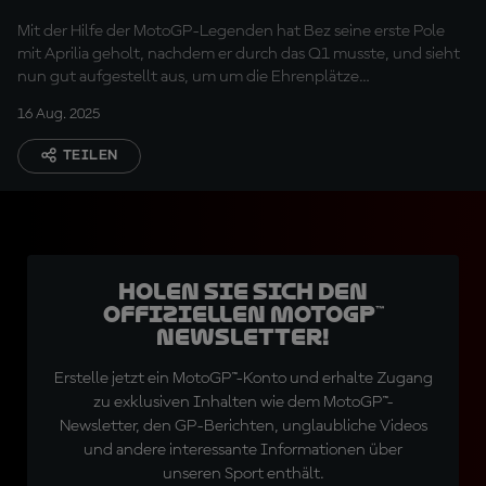
"Revolution" am
Mit der Hilfe der MotoGP-Legenden hat Bez seine erste Pole
Samstag
mit Aprilia geholt, nachdem er durch das Q1 musste, und sieht
nun gut aufgestellt aus, um um die Ehrenplätze
mitzukämpfen.
16 Aug. 2025
TEILEN
Holen Sie sich den
offiziellen MotoGP™
Newsletter!
Erstelle jetzt ein MotoGP™-Konto und erhalte Zugang
zu exklusiven Inhalten wie dem MotoGP™-
Newsletter, den GP-Berichten, unglaubliche Videos
und andere interessante Informationen über
unseren Sport enthält.