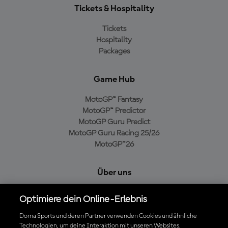
Tickets & Hospitality
Tickets
Hospitality
Packages
Game Hub
MotoGP™ Fantasy
MotoGP™ Predictor
MotoGP Guru Predict
MotoGP Guru Racing 25/26
MotoGP™26
Über uns
MotoGP Group
Optimiere dein Online-Erlebnis
Cookie-Richtlinien
Geschäftsbedingungen
Dorna Sports und deren Partner verwenden Cookies und ähnliche
Technologien, um deine Interaktion mit unseren Websites,
Datenschutzrichtlinien