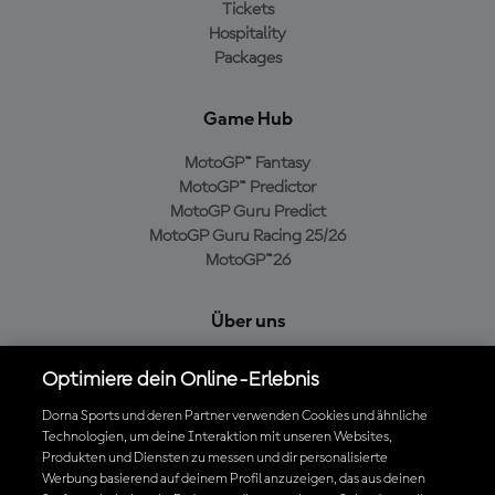
Tickets
Hospitality
Packages
Game Hub
MotoGP™ Fantasy
MotoGP™ Predictor
MotoGP Guru Predict
MotoGP Guru Racing 25/26
MotoGP™26
Über uns
MotoGP Group
Optimiere dein Online-Erlebnis
Cookie-Richtlinien
Geschäftsbedingungen
Dorna Sports und deren Partner verwenden Cookies und ähnliche
Technologien, um deine Interaktion mit unseren Websites,
Datenschutzrichtlinien
Produkten und Diensten zu messen und dir personalisierte
Kaufrichtlinie
Werbung basierend auf deinem Profil anzuzeigen, das aus deinen