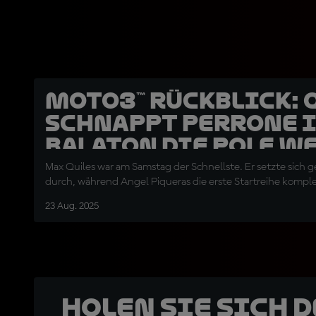
Moto3™ Rückblick: 
schnappt Perrone 
Balaton die Pole w
Max Quiles war am Samstag der Schnellste. Er setzte sich 
durch, während Angel Piqueras die erste Startreihe komple
23 Aug. 2025
Holen Sie sich 