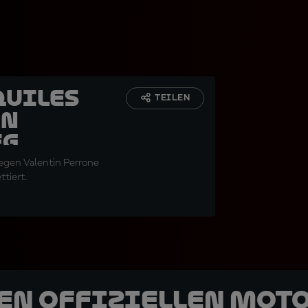
Quiles
TEILEN
in
eg
gegen Valentin Perrone
ttiert.
den offiziellen Mot