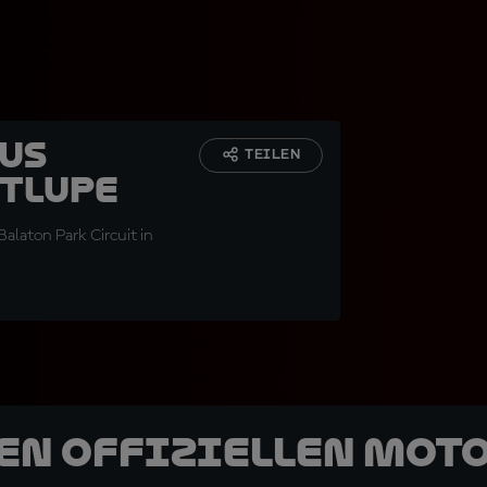
aus
TEILEN
itlupe
laton Park Circuit in
den offiziellen Mot