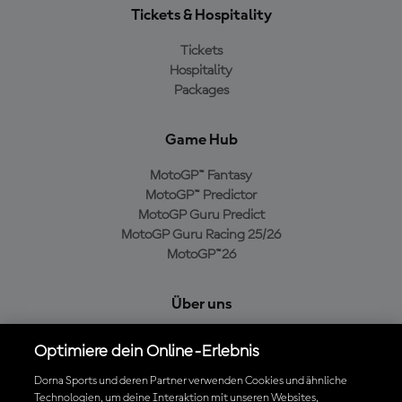
Tickets & Hospitality
Tickets
Hospitality
Packages
Game Hub
MotoGP™ Fantasy
MotoGP™ Predictor
MotoGP Guru Predict
MotoGP Guru Racing 25/26
MotoGP™26
Über uns
MotoGP Group
Optimiere dein Online-Erlebnis
Cookie-Richtlinien
Geschäftsbedingungen
Dorna Sports und deren Partner verwenden Cookies und ähnliche
Technologien, um deine Interaktion mit unseren Websites,
Datenschutzrichtlinien