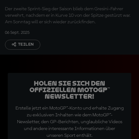
war
Der zweite Sprint-Sieg der Saison blieb dem Gresini-Fahrer
verwehrt, nachdem er in Kurve 10 von der Spitze gestürzt war.
Am Sonntag will er sich wieder zurückfinden.
06 Sept. 2025
TEILEN
Holen Sie sich den
offiziellen MotoGP™
Newsletter!
Erstelle jetzt ein MotoGP™-Konto und erhalte Zugang
zu exklusiven Inhalten wie dem MotoGP™-
Newsletter, den GP-Berichten, unglaubliche Videos
und andere interessante Informationen über
unseren Sport enthält.