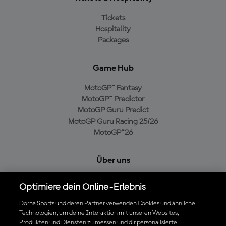
Tickets
Hospitality
Packages
Game Hub
MotoGP™ Fantasy
MotoGP™ Predictor
MotoGP Guru Predict
MotoGP Guru Racing 25/26
MotoGP™26
Über uns
MotoGP Group
Optimiere dein Online-Erlebnis
Cookie-Richtlinien
Geschäftsbedingungen
Dorna Sports und deren Partner verwenden Cookies und ähnliche
Technologien, um deine Interaktion mit unseren Websites,
Datenschutzrichtlinien
Produkten und Diensten zu messen und dir personalisierte
Kaufrichtlinie