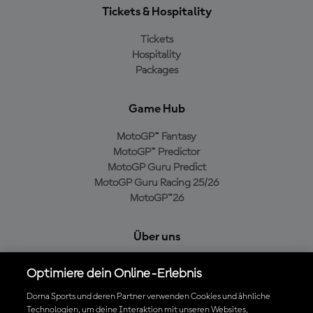
Tickets & Hospitality
Tickets
Hospitality
Packages
Game Hub
MotoGP™ Fantasy
MotoGP™ Predictor
MotoGP Guru Predict
MotoGP Guru Racing 25/26
MotoGP™26
Über uns
MotoGP Group
Optimiere dein Online-Erlebnis
Cookie-Richtlinien
Geschäftsbedingungen
Dorna Sports und deren Partner verwenden Cookies und ähnliche
Technologien, um deine Interaktion mit unseren Websites,
Datenschutzrichtlinien