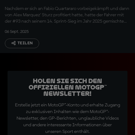
linken Ellbogen
Nachdem er sich an Fabio Quartararo vorbeigekämpft und dann
gerettet!"
von Alex Marquez' Sturz profitiert hatte, hatte der Fahrer mit
der #93 nach seinem 14. Sprint-Sieg im Jahr 2025 gemischte
Gefühle.
06 Sept. 2025
TEILEN
Holen Sie sich den
offiziellen MotoGP™
Newsletter!
Erstelle jetzt ein MotoGP™-Konto und erhalte Zugang
zu exklusiven Inhalten wie dem MotoGP™-
Newsletter, den GP-Berichten, unglaubliche Videos
und andere interessante Informationen über
unseren Sport enthält.