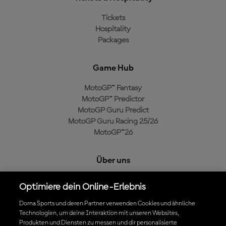
Tickets
Hospitality
Packages
Game Hub
MotoGP™ Fantasy
MotoGP™ Predictor
MotoGP Guru Predict
MotoGP Guru Racing 25/26
MotoGP™26
Über uns
MotoGP Group
Optimiere dein Online-Erlebnis
Cookie-Richtlinien
Geschäftsbedingungen
Dorna Sports und deren Partner verwenden Cookies und ähnliche
Technologien, um deine Interaktion mit unseren Websites,
Datenschutzrichtlinien
Produkten und Diensten zu messen und dir personalisierte
Kaufrichtlinie