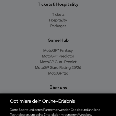
Tickets & Hospitality
Tickets
Hospitality
Packages
Game Hub
MotoGP™ Fantasy
MotoGP™ Predictor
MotoGP Guru Predict
MotoGP Guru Racing 25/26
MotoGP™26
Über uns
MotoGP Group
Optimiere dein Online-Erlebnis
Cookie-Richtlinien
Geschäftsbedingungen
Dorna Sports und deren Partner verwenden Cookies und ähnliche
Technologien, um deine Interaktion mit unseren Websites,
Datenschutzrichtlinien