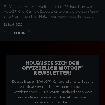
Videocall an!
Ein Videocall, wie viele Weltmeistertitel? Schau dir an, wie
MotoGP-Chef Carmelo Ezpeleta unsere erfolgreichsten Fahrer
anruft, um ihnen ihren Platz in der neuen Hall of Fame zu
zeigen.
11 Sept. 2025
TEILEN
Holen Sie sich den
offiziellen MotoGP™
Newsletter!
Erstelle jetzt ein MotoGP™-Konto und erhalte Zugang
zu exklusiven Inhalten wie dem MotoGP™-
Newsletter, den GP-Berichten, unglaubliche Videos
und andere interessante Informationen über
unseren Sport enthält.