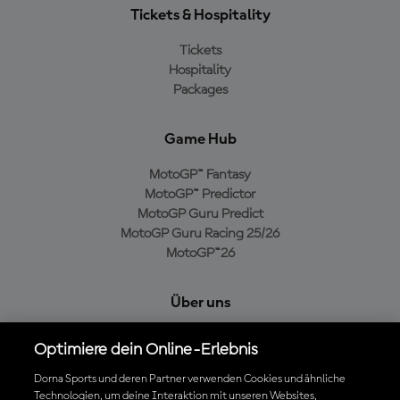
Tickets & Hospitality
Tickets
Hospitality
Packages
Game Hub
MotoGP™ Fantasy
MotoGP™ Predictor
MotoGP Guru Predict
MotoGP Guru Racing 25/26
MotoGP™26
Über uns
MotoGP Group
Optimiere dein Online-Erlebnis
Cookie-Richtlinien
Geschäftsbedingungen
Dorna Sports und deren Partner verwenden Cookies und ähnliche
Technologien, um deine Interaktion mit unseren Websites,
Datenschutzrichtlinien