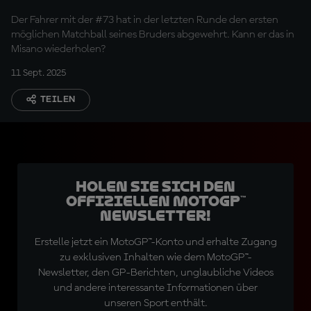
auf Erfolgskurs bleiben
Der Fahrer mit der #73 hat in der letzten Runde den ersten
möglichen Matchball seines Bruders abgewehrt. Kann er das in
Misano wiederholen?
11 Sept. 2025
TEILEN
Holen Sie sich den
offiziellen MotoGP™
Newsletter!
Erstelle jetzt ein MotoGP™-Konto und erhalte Zugang
zu exklusiven Inhalten wie dem MotoGP™-
Newsletter, den GP-Berichten, unglaubliche Videos
und andere interessante Informationen über
unseren Sport enthält.