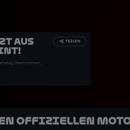
zt aus
TEILEN
int!
 Samstag übernommen,
den offiziellen Mot