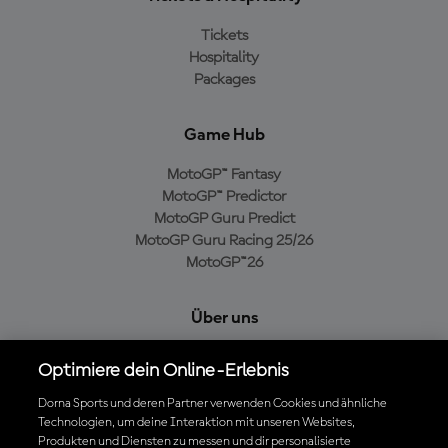
Tickets
Hospitality
Packages
Game Hub
MotoGP™ Fantasy
MotoGP™ Predictor
MotoGP Guru Predict
MotoGP Guru Racing 25/26
MotoGP™26
Über uns
MotoGP Group
Optimiere dein Online-Erlebnis
Cookie-Richtlinien
Geschäftsbedingungen
Dorna Sports und deren Partner verwenden Cookies und ähnliche
Technologien, um deine Interaktion mit unseren Websites,
Datenschutzrichtlinien
Produkten und Diensten zu messen und dir personalisierte
Kaufrichtlinie