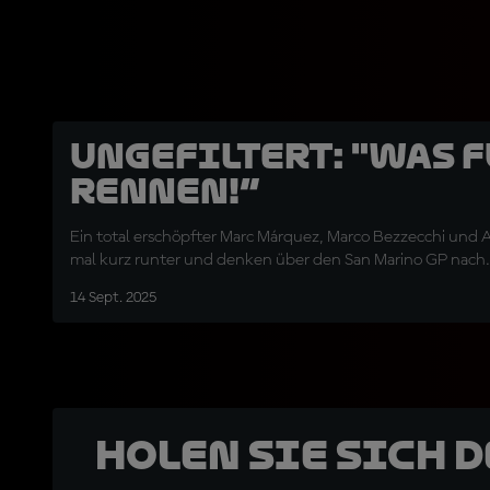
UNGEFILTERT: "Was f
Rennen!“
Ein total erschöpfter Marc Márquez, Marco Bezzecchi un
mal kurz runter und denken über den San Marino GP nach.
14 Sept. 2025
Holen Sie sich 