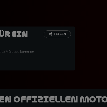
ür ein
TEILEN
d Alex Márquez kommen
den offiziellen Mot