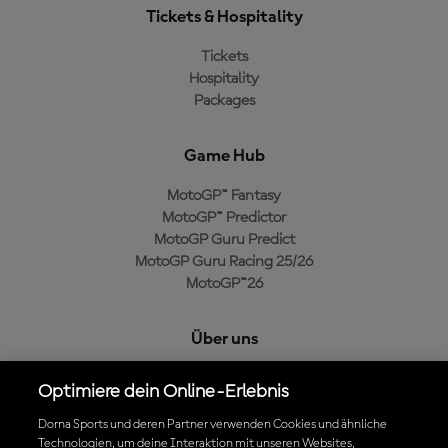
Tickets & Hospitality
Tickets
Hospitality
Packages
Game Hub
MotoGP™ Fantasy
MotoGP™ Predictor
MotoGP Guru Predict
MotoGP Guru Racing 25/26
MotoGP™26
Über uns
MotoGP Group
Optimiere dein Online-Erlebnis
Cookie-Richtlinien
Geschäftsbedingungen
Dorna Sports und deren Partner verwenden Cookies und ähnliche
Technologien, um deine Interaktion mit unseren Websites,
Datenschutzrichtlinien