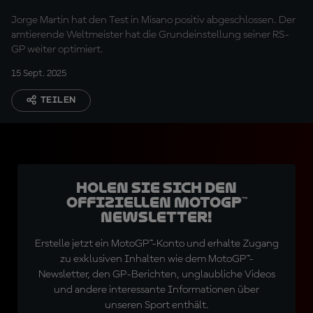
Fortschritte
Jorge Martin hat den Test in Misano positiv abgeschlossen. Der
amtierende Weltmeister hat die Grundeinstellung seiner RS-
GP weiter optimiert.
15 Sept. 2025
TEILEN
Holen Sie sich den
offiziellen MotoGP™
Newsletter!
Erstelle jetzt ein MotoGP™-Konto und erhalte Zugang
zu exklusiven Inhalten wie dem MotoGP™-
Newsletter, den GP-Berichten, unglaubliche Videos
und andere interessante Informationen über
unseren Sport enthält.