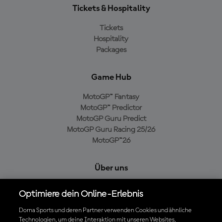
Tickets & Hospitality
Tickets
Hospitality
Packages
Game Hub
MotoGP™ Fantasy
MotoGP™ Predictor
MotoGP Guru Predict
MotoGP Guru Racing 25/26
MotoGP™26
Über uns
MotoGP Group
Optimiere dein Online-Erlebnis
Cookie-Richtlinien
Geschäftsbedingungen
Dorna Sports und deren Partner verwenden Cookies und ähnliche
Technologien, um deine Interaktion mit unseren Websites,
Datenschutzrichtlinien