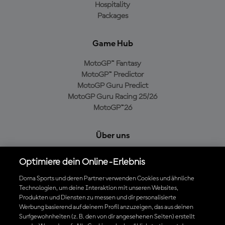
Hospitality
Packages
Game Hub
MotoGP™ Fantasy
MotoGP™ Predictor
MotoGP Guru Predict
MotoGP Guru Racing 25/26
MotoGP™26
Über uns
MotoGP Group
Optimiere dein Online-Erlebnis
Cookie-Richtlinien
Geschäftsbedingungen
Dorna Sports und deren Partner verwenden Cookies und ähnliche
Technologien, um deine Interaktion mit unseren Websites,
Datenschutzrichtlinien
Produkten und Diensten zu messen und dir personalisierte
Kaufrichtlinie
Werbung basierend auf deinem Profil anzuzeigen, das aus deinen
Surfgewohnheiten (z. B. den von dir angesehenen Seiten) erstellt