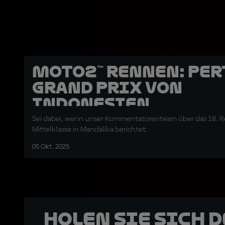
Moto2™ Rennen: Pe
Grand Prix von
Indonesien
Sei dabei, wenn unser Kommentatorenteam über das 18. Re
Mittelklasse in Mandalika berichtet.
05 Okt. 2025
Holen Sie sich 