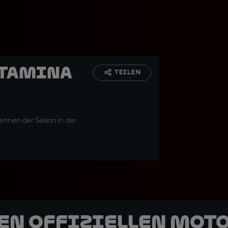
rtamina
TEILEN
nnen der Saison in der
den offiziellen Mot