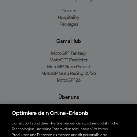
Tickets
Hospitality
Packages
Game Hub
MotoGP™ Fantasy
MotoGP™ Predictor
MotoGP Guru Predict
MotoGP Guru Racing 25/26
MotoGP™26
Über uns
MotoGP Group
Optimiere dein Online-Erlebnis
Cookie-Richtlinien
Geschäftsbedingungen
Dorna Sports und deren Partner verwenden Cookies und ähnliche
Technologien, um deine Interaktion mit unseren Websites,
Datenschutzrichtlinien
Produkten und Diensten zu messen und dir personalisierte
Kaufrichtlinie