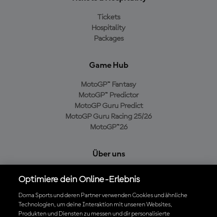
Tickets
Hospitality
Packages
Game Hub
MotoGP™ Fantasy
MotoGP™ Predictor
MotoGP Guru Predict
MotoGP Guru Racing 25/26
MotoGP™26
Über uns
MotoGP Group
Optimiere dein Online-Erlebnis
Cookie-Richtlinien
Geschäftsbedingungen
Dorna Sports und deren Partner verwenden Cookies und ähnliche
Technologien, um deine Interaktion mit unseren Websites,
Datenschutzrichtlinien
Produkten und Diensten zu messen und dir personalisierte
Kaufrichtlinie