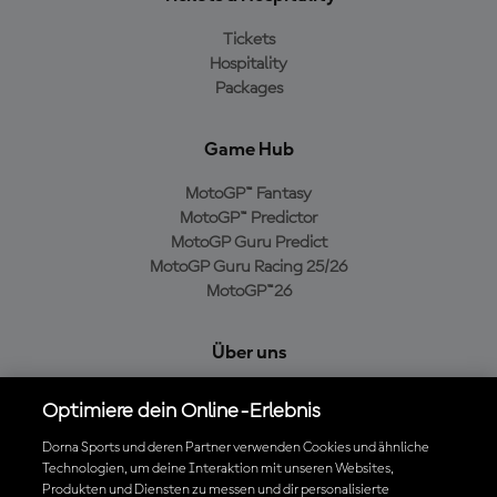
Tickets
Hospitality
Packages
Game Hub
MotoGP™ Fantasy
MotoGP™ Predictor
MotoGP Guru Predict
MotoGP Guru Racing 25/26
MotoGP™26
Über uns
MotoGP Group
Optimiere dein Online-Erlebnis
Cookie-Richtlinien
Geschäftsbedingungen
Dorna Sports und deren Partner verwenden Cookies und ähnliche
Technologien, um deine Interaktion mit unseren Websites,
Datenschutzrichtlinien
Produkten und Diensten zu messen und dir personalisierte
Kaufrichtlinie