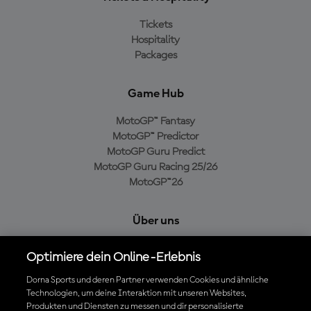
Tickets
Hospitality
Packages
Game Hub
MotoGP™ Fantasy
MotoGP™ Predictor
MotoGP Guru Predict
MotoGP Guru Racing 25/26
MotoGP™26
Über uns
MotoGP Group
Optimiere dein Online-Erlebnis
Cookie-Richtlinien
Geschäftsbedingungen
Dorna Sports und deren Partner verwenden Cookies und ähnliche
Technologien, um deine Interaktion mit unseren Websites,
Datenschutzrichtlinien
Produkten und Diensten zu messen und dir personalisierte
Kaufrichtlinie