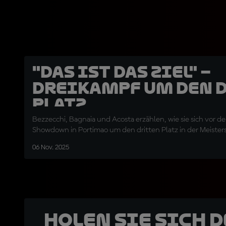
"Das ist das Ziel" –
Dreikampf um den 
Platz
Bezzecchi, Bagnaia und Acosta erzählen, wie sie sich vor 
Showdown in Portimao um den dritten Platz in der Meisters
06 Nov. 2025
Holen Sie sich 