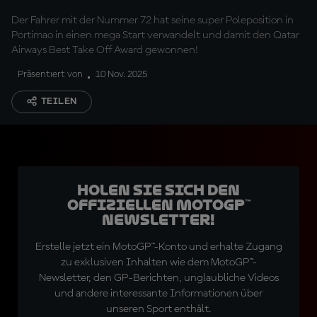
Der Fahrer mit der Nummer 72 hat seine super Poleposition in
Portimao in einen mega Start verwandelt und damit den Qatar
Airways Best Take Off Award gewonnen!
Präsentiert von
10 Nov. 2025
TEILEN
Holen Sie sich den
offiziellen MotoGP™
Newsletter!
Erstelle jetzt ein MotoGP™-Konto und erhalte Zugang
zu exklusiven Inhalten wie dem MotoGP™-
Newsletter, den GP-Berichten, unglaubliche Videos
und andere interessante Informationen über
unseren Sport enthält.