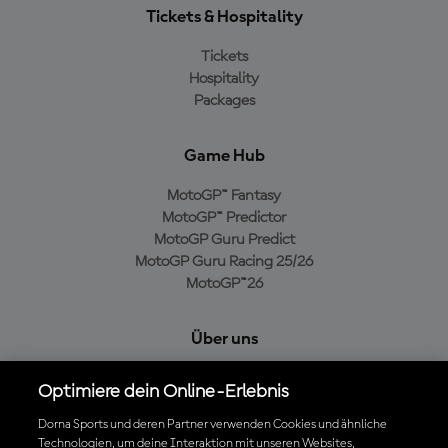
Tickets & Hospitality
Tickets
Hospitality
Packages
Game Hub
MotoGP™ Fantasy
MotoGP™ Predictor
MotoGP Guru Predict
MotoGP Guru Racing 25/26
MotoGP™26
Über uns
MotoGP Group
Optimiere dein Online-Erlebnis
Cookie-Richtlinien
Geschäftsbedingungen
Dorna Sports und deren Partner verwenden Cookies und ähnliche
Technologien, um deine Interaktion mit unseren Websites,
Datenschutzrichtlinien