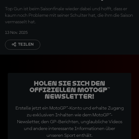
zu geben
Top Gun ist beim Saisonfinale wieder dabei und hofft, dass er
kaum noch Probleme mit seiner Schulter hat, die ihm die Saison
vermasselt hat.
13 Nov. 2025
TEILEN
Holen Sie sich den
offiziellen MotoGP™
Newsletter!
Erstelle jetzt ein MotoGP™-Konto und erhalte Zugang
zu exklusiven Inhalten wie dem MotoGP™-
Newsletter, den GP-Berichten, unglaubliche Videos
und andere interessante Informationen über
unseren Sport enthält.