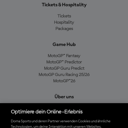
Tickets & Hospitality
Tickets
Hospitality
Packages
Game Hub
MotoGP™ Fantasy
MotoGP™ Predictor
MotoGP Guru Predict
MotoGP Guru Racing 25/26
MotoGP™26
Über uns
MotoGP Group
Optimiere dein Online-Erlebnis
Cookie-Richtlinien
Geschäftsbedingungen
Dorna Sports und deren Partner verwenden Cookies und ähnliche
Technologien, um deine Interaktion mit unseren Websites,
Datenschutzrichtlinien