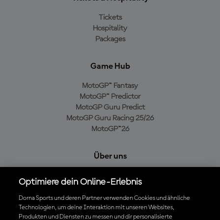
Tickets
Hospitality
Packages
Game Hub
MotoGP™ Fantasy
MotoGP™ Predictor
MotoGP Guru Predict
MotoGP Guru Racing 25/26
MotoGP™26
Über uns
MotoGP Group
Optimiere dein Online-Erlebnis
Cookie-Richtlinien
Geschäftsbedingungen
Dorna Sports und deren Partner verwenden Cookies und ähnliche
Technologien, um deine Interaktion mit unseren Websites,
Datenschutzrichtlinien
Produkten und Diensten zu messen und dir personalisierte
Kaufrichtlinie