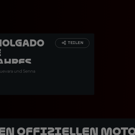
Holgado
TEILEN
e
ahres
Guevara und Senna
den offiziellen Mot