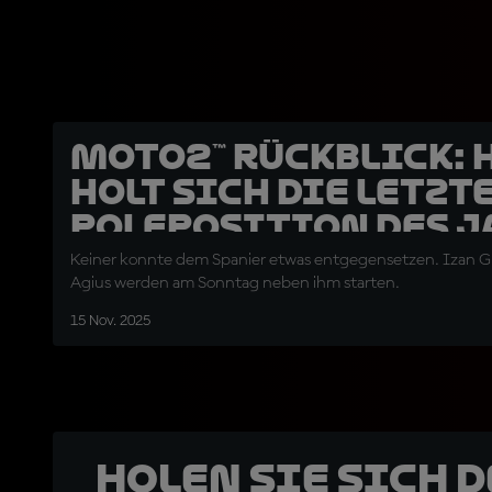
Moto2™ Rückblick: 
holt sich die letzt
Poleposition des J
Keiner konnte dem Spanier etwas entgegensetzen. Izan 
Agius werden am Sonntag neben ihm starten.
15 Nov. 2025
Holen Sie sich 