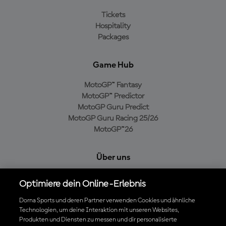
Tickets
Hospitality
Packages
Game Hub
MotoGP™ Fantasy
MotoGP™ Predictor
MotoGP Guru Predict
MotoGP Guru Racing 25/26
MotoGP™26
Über uns
MotoGP Group
Optimiere dein Online-Erlebnis
Cookie-Richtlinien
Geschäftsbedingungen
Dorna Sports und deren Partner verwenden Cookies und ähnliche
Technologien, um deine Interaktion mit unseren Websites,
Datenschutzrichtlinien
Produkten und Diensten zu messen und dir personalisierte
Kaufrichtlinie