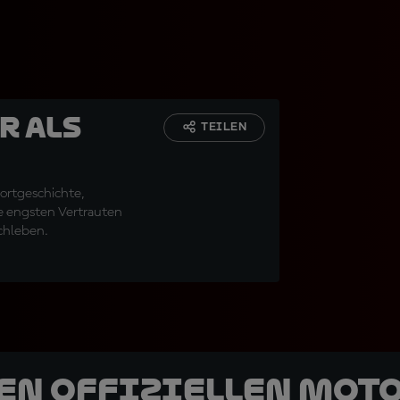
r als
TEILEN
portgeschichte,
e engsten Vertrauten
rchleben.
den offiziellen Mot