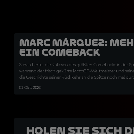
Marc Márquez: Meh
ein Comeback
Schau hinter die Kulissen des größten Comebacks in der S
während der frisch gekürte MotoGP-Weltmeister und sein
die Geschichte seiner Rückkehr an die Spitze noch mal du
01 Okt. 2025
Holen Sie sich 