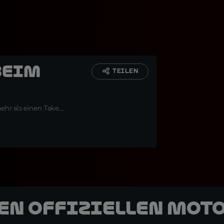
beim
TEILEN
r als einen Take...
den offiziellen Mot