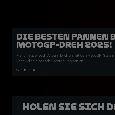
Die besten Pannen 
MotoGP-Dreh 2025!
Manchmal braucht's beim Drehen mit den MotoGP-Stars meh
Schau dir ein paar der besten Pannen an.
02 Jan. 2026
Holen Sie sich 